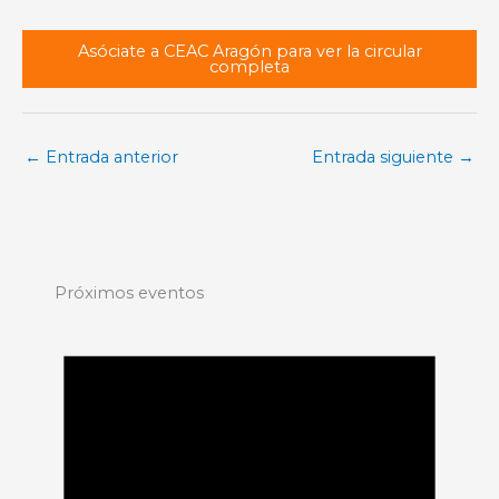
Asóciate a CEAC Aragón para ver la circular
completa
←
Entrada anterior
Entrada siguiente
→
Próximos eventos