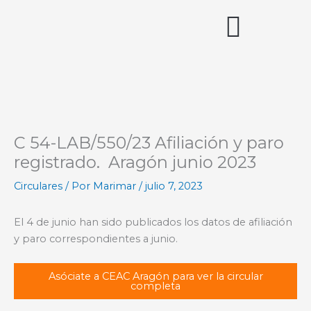
Ir
al
contenido
Acceso miembros
C 54-LAB/550/23 Afiliación y paro
registrado. Aragón junio 2023
Circulares
/ Por
Marimar
/
julio 7, 2023
El 4 de junio han sido publicados los datos de afiliación
y paro correspondientes a junio.
Asóciate a CEAC Aragón para ver la circular
completa