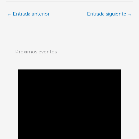
←
Entrada anterior
Entrada siguiente
→
Próximos eventos