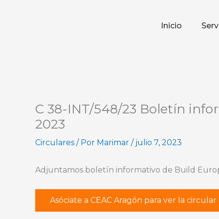
Ir
al
Inicio
Serv
contenido
C 38-INT/548/23 Boletín info
2023
Circulares
/ Por
Marimar
/
julio 7, 2023
Adjuntamos boletín informativo de Build Euro
Asóciate a CEAC Aragón para ver la circula