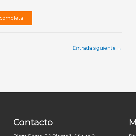
r completa
Entrada siguiente
→
Contacto
M