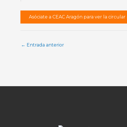
Asóciate a CEAC Aragón para ver la circula
←
Entrada anterior