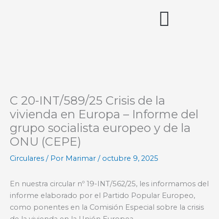
Ir
al
contenido
Acceso miembros
C 20-INT/589/25 Crisis de la
vivienda en Europa – Informe del
grupo socialista europeo y de la
ONU (CEPE)
Circulares
/ Por
Marimar
/
octubre 9, 2025
En nuestra circular nº 19-INT/562/25, les informamos del
informe elaborado por el Partido Popular Europeo,
como ponentes en la Comisión Especial sobre la crisis
de la vivienda en la Unión Europea.