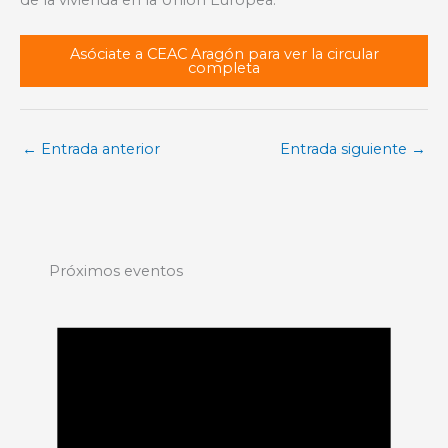
Asóciate a CEAC Aragón para ver la circular
completa
←
Entrada anterior
Entrada siguiente
→
Próximos eventos