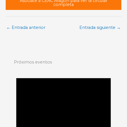
Asóciate a CEAC Aragón para ver la circular
completa
←
Entrada anterior
Entrada siguiente
→
Próximos eventos