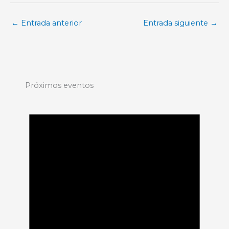
←
Entrada anterior
Entrada siguiente
→
Próximos eventos