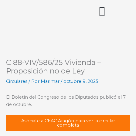
Ir
al
contenido
Acceso miembros
C 88-VIV/586/25 Vivienda –
Proposición no de Ley
Circulares
/ Por
Marimar
/
octubre 9, 2025
El Boletín del Congreso de los Diputados publicó el 7
de octubre.
Asóciate a CEAC Aragón para ver la circular
completa