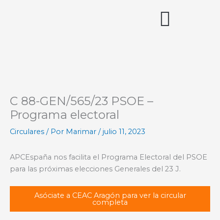
Ir
al
contenido
Acceso miembros
C 88-GEN/565/23 PSOE –
Programa electoral
Circulares
/ Por
Marimar
/
julio 11, 2023
APCEspaña nos facilita el Programa Electoral del PSOE
para las próximas elecciones Generales del 23 J.
Asóciate a CEAC Aragón para ver la circular
completa