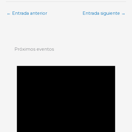
←
Entrada anterior
Entrada siguiente
→
Próximos eventos