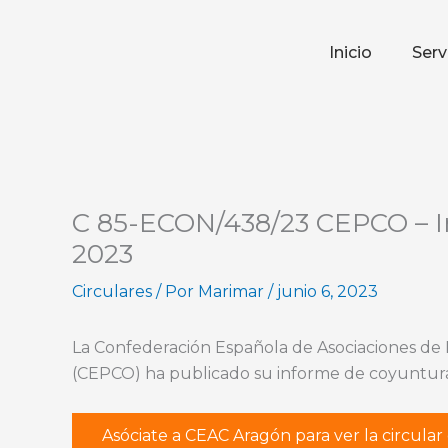
Ir
al
Inicio
Serv
contenido
C 85-ECON/438/23 CEPCO – I
2023
Circulares
/ Por
Marimar
/
junio 6, 2023
La Confederación Española de Asociaciones de
(CEPCO) ha publicado su informe de coyuntur
Asóciate a CEAC Aragón para ver la circula