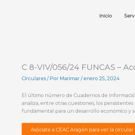
Ir
al
Inicio
Serv
contenido
C 8-VIV/056/24 FUNCAS – Acce
Circulares
/ Por
Marimar
/
enero 25, 2024
El último número de Cuadernos de Información
analiza, entre otras cuestiones, los persistentes
fundamental para un desarrollo económico y soc
Asóciate a CEAC Aragón para ver la circula