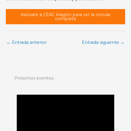
Asóciate a CEAC Aragón para ver la circular
completa
←
Entrada anterior
Entrada siguiente
→
Próximos eventos