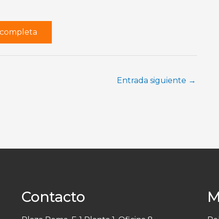
r completa
Entrada siguiente
→
Contacto
M