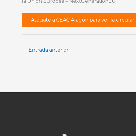
la Unión Europea – NextGenerationEU.
Asóciate a CEAC Aragón para ver la circula
←
Entrada anterior