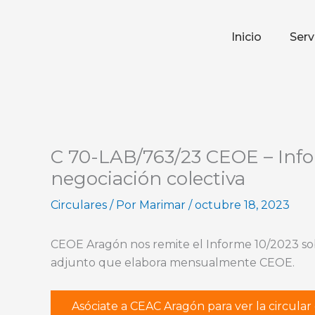
Ir
al
Inicio
Serv
contenido
C 70-LAB/763/23 CEOE – Info
negociación colectiva
Circulares
/ Por
Marimar
/
octubre 18, 2023
CEOE Aragón nos remite el Informe 10/2023 sob
adjunto que elabora mensualmente CEOE.
Asóciate a CEAC Aragón para ver la circula