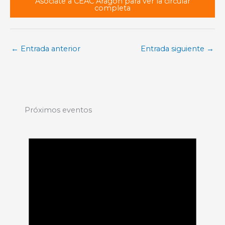
Asóciate a CEAC Aragón para ver la circular
completa
←
Entrada anterior
Entrada siguiente
→
Próximos eventos