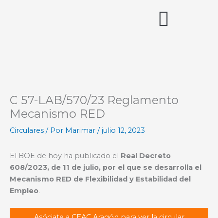
Ir
al
contenido
Acceso miembros
C 57-LAB/570/23 Reglamento
Mecanismo RED
Circulares
/ Por
Marimar
/
julio 12, 2023
El BOE de hoy ha publicado el
Real Decreto
608/2023, de 11 de julio, por el que se desarrolla el
Mecanismo RED de Flexibilidad y Estabilidad del
Empleo
.
Asóciate a CEAC Aragón para ver la circular