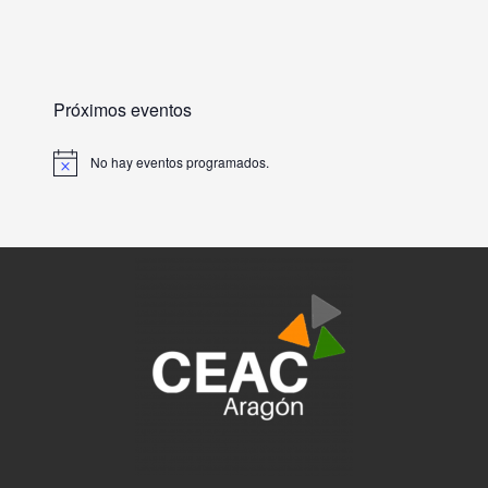
Próximos eventos
No hay eventos programados.
A
v
i
s
o