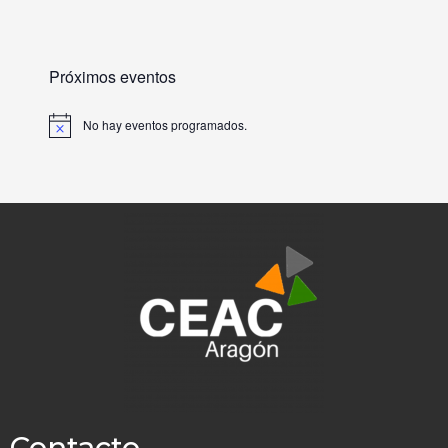
Próximos eventos
No hay eventos programados.
A
v
i
s
o
Contacto