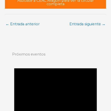
Asóciate a CEAC Aragón para ver la circular
completa
←
Entrada anterior
Entrada siguiente
→
Próximos eventos