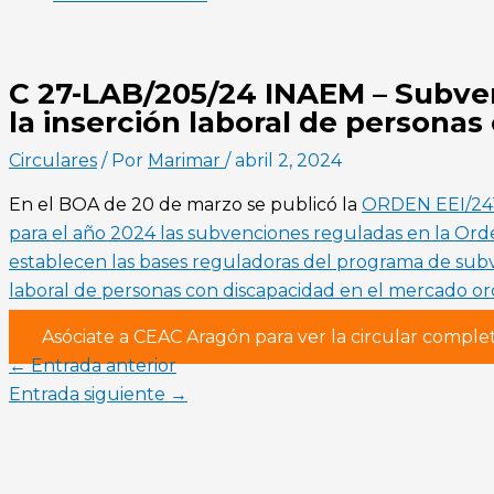
C 27-LAB/205/24 INAEM – Subve
la inserción laboral de persona
Circulares
/ Por
Marimar
/
abril 2, 2024
En el BOA de 20 de marzo se publicó la
ORDEN EEI/241/
para el año 2024 las subvenciones reguladas en la Ord
establecen las bases reguladoras del programa de subv
laboral de personas con discapacidad en el mercado ord
Asóciate a CEAC Aragón para ver la circular comple
←
Entrada anterior
Entrada siguiente
→