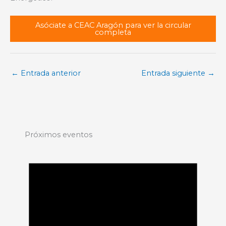
Asóciate a CEAC Aragón para ver la circular
completa
←
Entrada anterior
Entrada siguiente
→
Próximos eventos