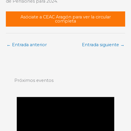
de Pensiones para 2024.
Asóciate a CEAC Aragón para ver la circular
completa
←
Entrada anterior
Entrada siguiente
→
Próximos eventos