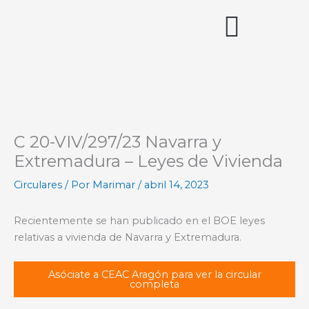
Ir
al
contenido
Acceso miembros
C 20-VIV/297/23 Navarra y
Extremadura – Leyes de Vivienda
Circulares
/ Por
Marimar
/
abril 14, 2023
Recientemente se han publicado en el BOE leyes
relativas a vivienda de Navarra y Extremadura.
Asóciate a CEAC Aragón para ver la circular
completa