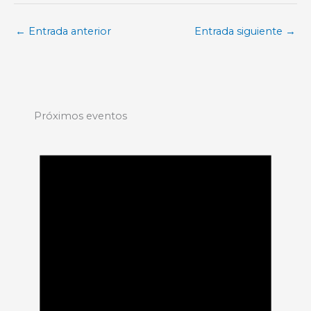
←
Entrada anterior
Entrada siguiente
→
Próximos eventos