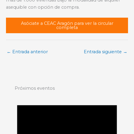
asequible con opción de compra.
Asóciate a CEAC Aragón para ver la circular
completa
←
Entrada anterior
Entrada siguiente
→
Próximos eventos