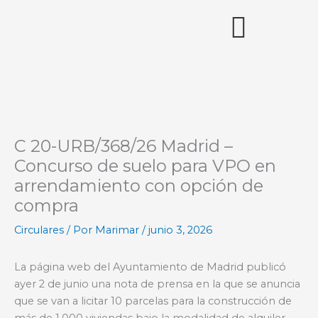
Ir
al
contenido
Acceso miembros
C 20-URB/368/26 Madrid –
Concurso de suelo para VPO en
arrendamiento con opción de
compra
Circulares
/ Por
Marimar
/
junio 3, 2026
La página web del Ayuntamiento de Madrid publicó
ayer 2 de junio una nota de prensa en la que se anuncia
que se van a licitar 10 parcelas para la construcción de
más de 1.000 viviendas bajo la modalidad de alquiler