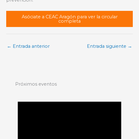
Asóciate a CEAC Aragón para ver la circular
completa
←
Entrada anterior
Entrada siguiente
→
Próximos eventos