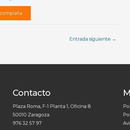
r completa
Entrada siguiente
→
Contacto
M
Plaza Roma, F-1 Planta 1, Oficina 8
Pol
50010 Zaragoza
Pol
976 32 57 97
Avi