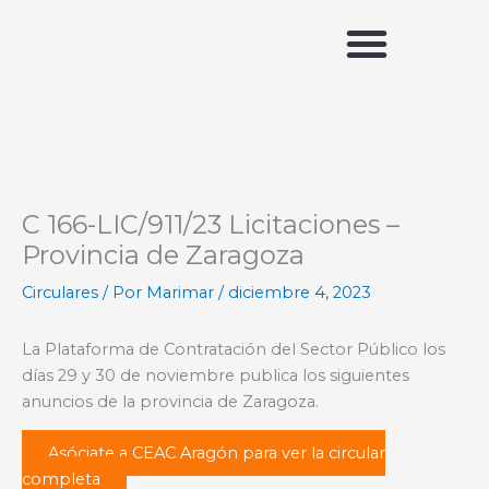
Ir
al
contenido
Acceso miembros
C 166-LIC/911/23 Licitaciones –
Provincia de Zaragoza
Circulares
/ Por
Marimar
/
diciembre 4, 2023
La Plataforma de Contratación del Sector Público los
días 29 y 30 de noviembre publica los siguientes
anuncios de la provincia de Zaragoza.
Asóciate a CEAC Aragón para ver la circular
completa