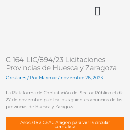
Ir
al
contenido
Acceso miembros
C 164-LIC/894/23 Licitaciones –
Provincias de Huesca y Zaragoza
Circulares
/ Por
Marimar
/
noviembre 28, 2023
La Plataforma de Contratación del Sector Público el día
27 de noviembre publica los siguientes anuncios de las
provincias de Huesca y Zaragoza.
Asóciate a CEAC Aragón para ver la circular
completa