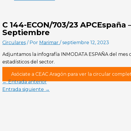
C 144-ECON/703/23 APCEspaña –
Septiembre
Circulares
/ Por
Marimar
/
septiembre 12, 2023
Adjuntamos la infografía INMODATA ESPAÑA del mes de
estadísticos del sector.
Asóciate a CEAC Aragón para ver la circular comple
←
Entrada anterior
Entrada siguiente
→