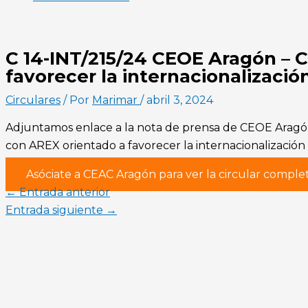
C 14-INT/215/24 CEOE Aragón – 
favorecer la internacionalizaci
Circulares
/ Por
Marimar
/
abril 3, 2024
Adjuntamos enlace a la nota de prensa de CEOE Aragón
con AREX orientado a favorecer la internacionalizació
Asóciate a CEAC Aragón para ver la circular comple
←
Entrada anterior
Entrada siguiente
→