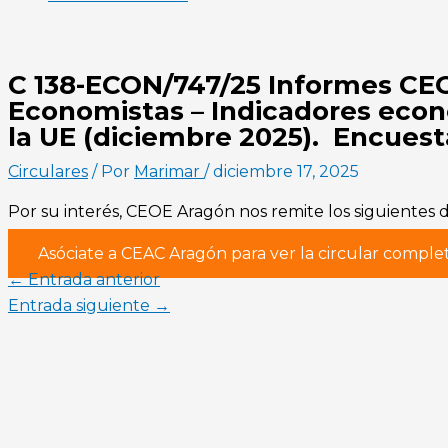
C 138-ECON/747/25 Informes CEO
Economistas – Indicadores econ
la UE (diciembre 2025). Encues
Circulares
/ Por
Marimar
/
diciembre 17, 2025
Por su interés, CEOE Aragón nos remite los siguientes
Asóciate a CEAC Aragón para ver la circular comple
←
Entrada anterior
Entrada siguiente
→