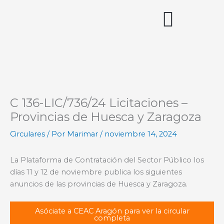
Ir
al
contenido
Acceso miembros
C 136-LIC/736/24 Licitaciones –
Provincias de Huesca y Zaragoza
Circulares
/ Por
Marimar
/
noviembre 14, 2024
La Plataforma de Contratación del Sector Público los
días 11 y 12 de noviembre publica los siguientes
anuncios de las provincias de Huesca y Zaragoza.
Asóciate a CEAC Aragón para ver la circular
completa