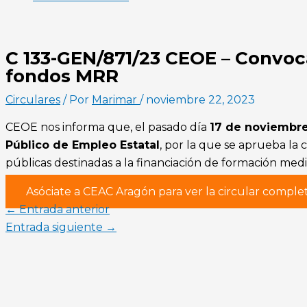
C 133-GEN/871/23 CEOE – Convoc
fondos MRR
Circulares
/ Por
Marimar
/
noviembre 22, 2023
CEOE nos informa que, el pasado día
17 de noviembr
Público de Empleo Estatal
, por la que se aprueba la
públicas destinadas a la financiación de formación med
Asóciate a CEAC Aragón para ver la circular comple
←
Entrada anterior
Entrada siguiente
→