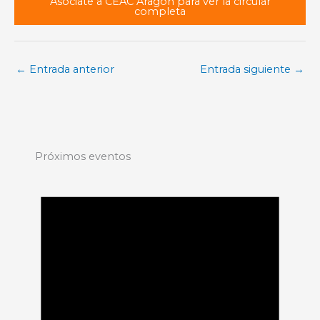
Asóciate a CEAC Aragón para ver la circular
completa
←
Entrada anterior
Entrada siguiente
→
Próximos eventos