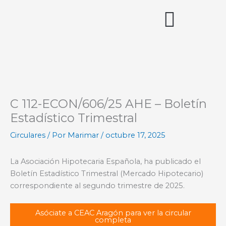
Ir
al
contenido
Acceso miembros
C 112-ECON/606/25 AHE – Boletín
Estadístico Trimestral
Circulares
/ Por
Marimar
/
octubre 17, 2025
La Asociación Hipotecaria Española, ha publicado el
Boletín Estadístico Trimestral (Mercado Hipotecario)
correspondiente al segundo trimestre de 2025.
Asóciate a CEAC Aragón para ver la circular
completa