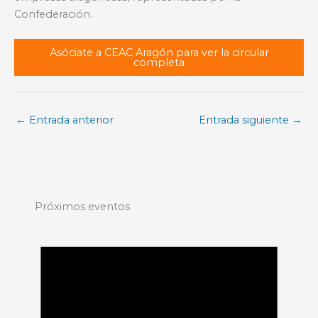
Confederación.
Asóciate a CEAC Aragón para ver la circular
completa
←
Entrada anterior
Entrada siguiente
→
Próximos eventos