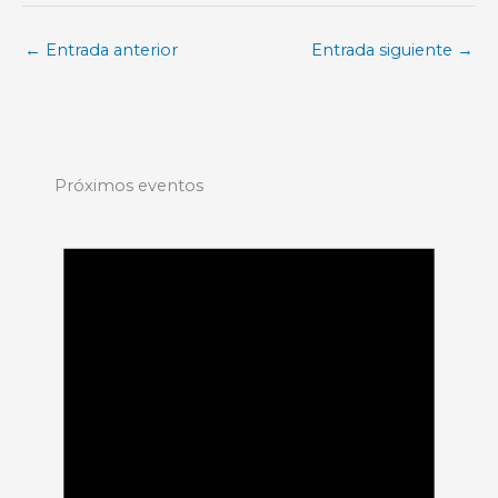
←
Entrada anterior
Entrada siguiente
→
Próximos eventos